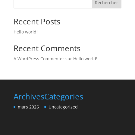
Rechercher
a
t
Recent Posts
i
v
Hello world!
e
:
Recent Comments
A WordPress Commenter
sur
Hello world!
Archives
Categories
mars 2026
Uncategorized